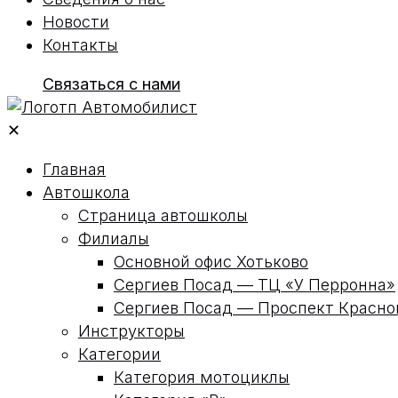
Новости
Контакты
Связаться с нами
✕
Главная
Автошкола
Страница автошколы
Филиалы
Основной офис Хотьково
Сергиев Посад — ТЦ «У Перронна»
Сергиев Посад — Проспект Красн
Инструкторы
Категории
Категория мотоциклы