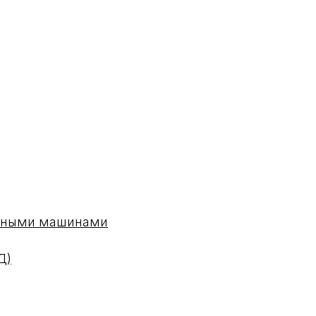
одными машинами
Д)