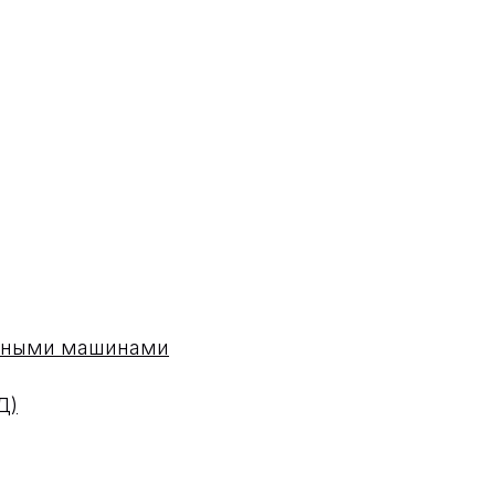
одными машинами
Д)