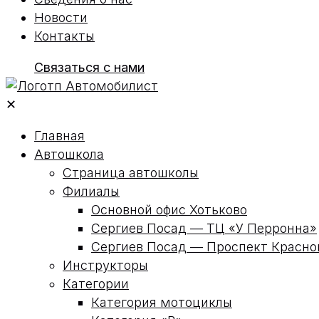
Новости
Контакты
Связаться с нами
✕
Главная
Автошкола
Страница автошколы
Филиалы
Основной офис Хотьково
Сергиев Посад — ТЦ «У Перронна»
Сергиев Посад — Проспект Красн
Инструкторы
Категории
Категория мотоциклы