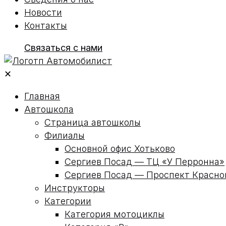
Новости
Контакты
Связаться с нами
✕
Главная
Автошкола
Страница автошколы
Филиалы
Основной офис Хотьково
Сергиев Посад — ТЦ «У Перронна»
Сергиев Посад — Проспект Красн
Инструкторы
Категории
Категория мотоциклы