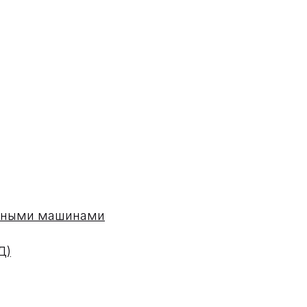
одными машинами
Д)