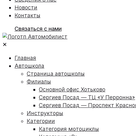
Новости
Контакты
Связаться с нами
✕
Главная
Автошкола
Страница автошколы
Филиалы
Основной офис Хотьково
Сергиев Посад — ТЦ «У Перронна»
Сергиев Посад — Проспект Красн
Инструкторы
Категории
Категория мотоциклы