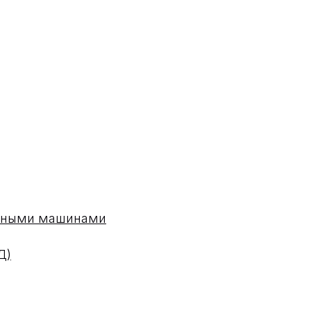
одными машинами
Д)